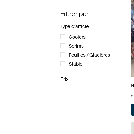
Filtrer par
Type d'article
Coolers
Scrims
Feuilles / Glacières
Stable
Prix
N
75 $CA
260 $CA
P
9