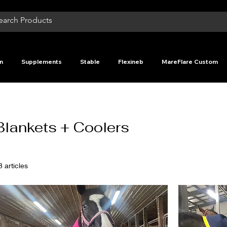
n
Supplements
Stable
Flexineb
MareFlare Custom
Blankets + Coolers
3 articles