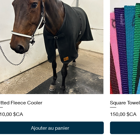
itted Fleece Cooler
Square Towel
rix
Prix
10,00 $CA
150,00 $CA
Ajouter au panier