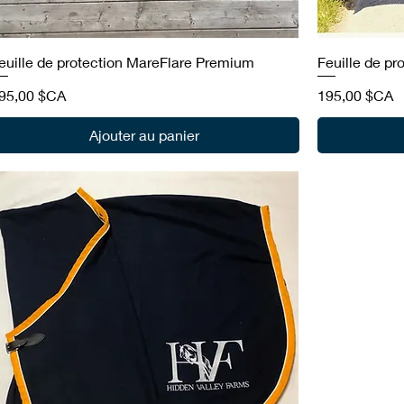
euille de protection MareFlare Premium
Feuille de p
rix
Prix
95,00 $CA
195,00 $CA
Ajouter au panier