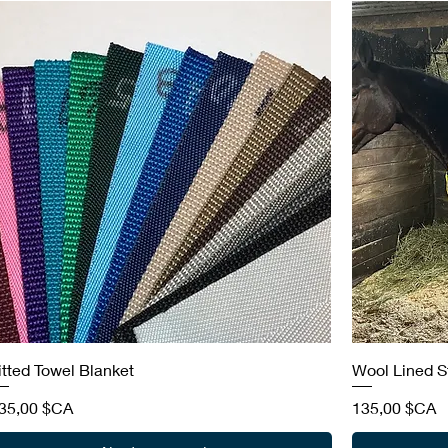
itted Towel Blanket
Wool Lined S
rix
Prix
35,00 $CA
135,00 $CA