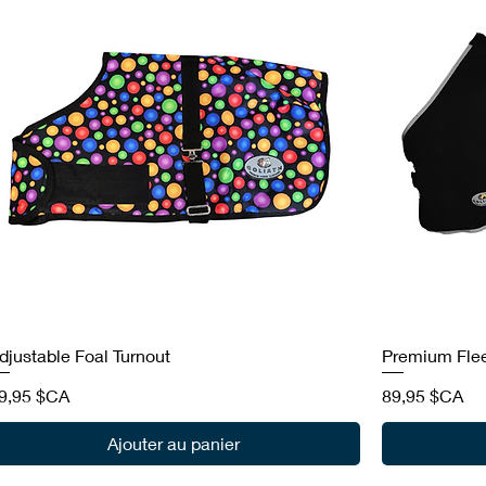
djustable Foal Turnout
Premium Fle
rix
Prix
9,95 $CA
89,95 $CA
Ajouter au panier