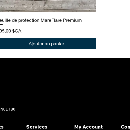
euille de protection MareFlare Premium
rix
95,00 $CA
Ajouter au panier
 N0L 1B0
ts
Services
My Account
Con