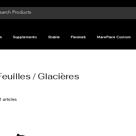
n
Supplements
Stable
Flexineb
MareFlare Custom
Feuilles / Glacières
1 articles