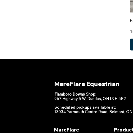
F
P
1
MareFlare Equestrian
Flamboro Downs Shop:
967 Highway 5 W, Dundas, ON L9H 5E2
Scheduled pickups available at:
13034 Yarmouth Centre Road, Belmont, ON
MareFlare
Produc