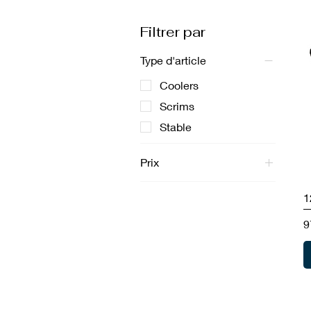
Filtrer par
Type d'article
Coolers
Scrims
Stable
Prix
1
59 $CA
260 $CA
P
9