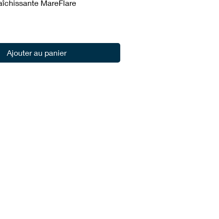
raîchissante MareFlare
Ajouter au panier