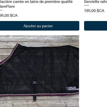
lacière carrée en laine de première qualité
Serviette raf
areFlare
Prix
195,00 $CA
rix
95,00 $CA
Ajouter au panier