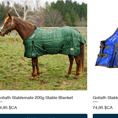
oliath Stablemate 200g Stable Blanket
Goliath Stab
rix
Prix
4,95 $CA
74,95 $CA