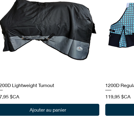
200D Lightweight Turnout
1200D Regul
rix
Prix
7,95 $CA
119,95 $CA
Ajouter au panier