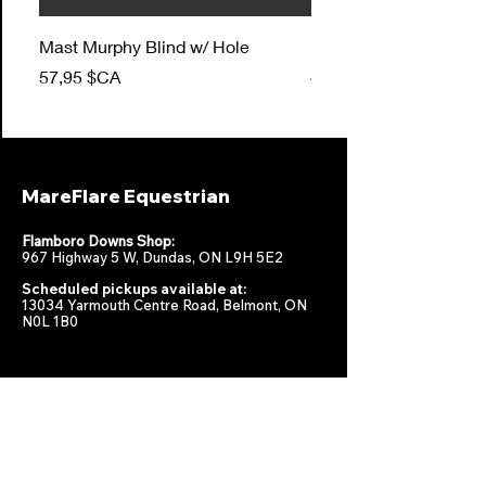
Mast Murphy Blind w/ Hole
Mast Murphy Blind
Prix
Prix
57,95 $CA
47,95 $CA
MareFlare Equestrian
Flamboro Downs Shop:
967 Highway 5 W, Dundas, ON L9H 5E2
Scheduled pickups available at:
13034 Yarmouth Centre Road, Belmont, ON
N0L 1B0
MareFlare
Products
Equestrian
Racing
Horse Health
About
Supplements