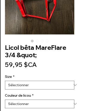
Licol bêta MareFlare
3/4 &quot;
Prix
59,95 $CA
Size
*
Couleur de licou
*