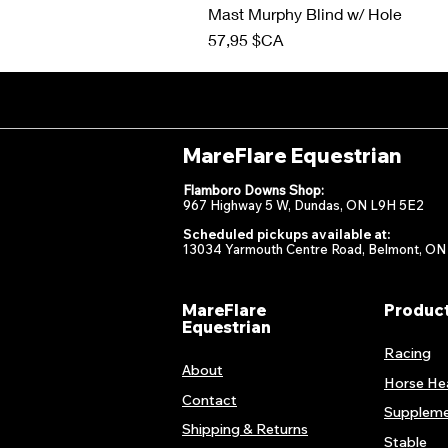
Mast Murphy Blind w/ Hole
Prix
57,95 $CA
MareFlare Equestrian
Flamboro Downs Shop:
967 Highway 5 W, Dundas, ON L9H 5E2
Scheduled pickups available at:
13034 Yarmouth Centre Road, Belmont, ON
MareFlare
Produc
Equestrian
Racing
About
Horse He
Contact
Suppleme
Shipping & Returns
Stable