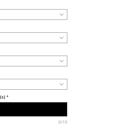
(s)
*
0/10