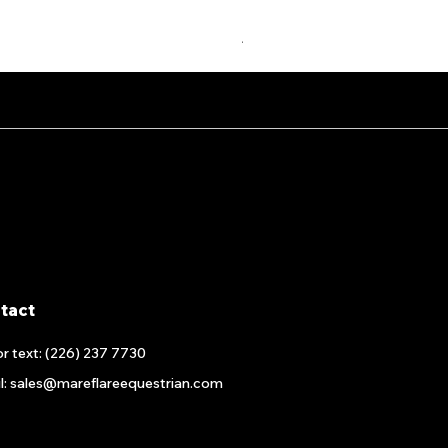
Mast Murphy Blind
Prix
47,95 $CA
tact
or text: (226) 237 7730
l: sales@mareflareequestrian.com