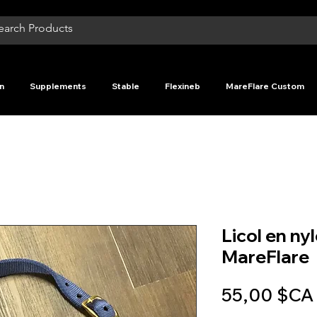
n
Supplements
Stable
Flexineb
MareFlare Custom
Licol en ny
MareFlare
55,00 $CA