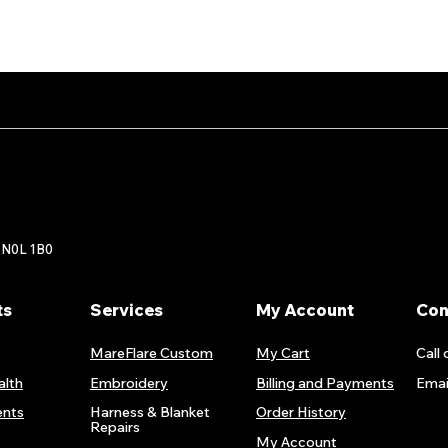
Aperçu rapide
 N0L 1B0
ts
Services
My Account
Con
MareFlare Custom
My Cart
Call 
alth
Embroidery
Billing and Payments
Emai
nts
Harness & Blanket
Order History
Repairs
My Account